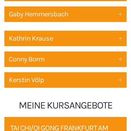
Gaby Hemmersbach
Kathrin Krause
Conny Borm
Kerstin Völp
MEINE KURSANGEBOTE
TAI CHI/QI GONG FRANKFURT AM